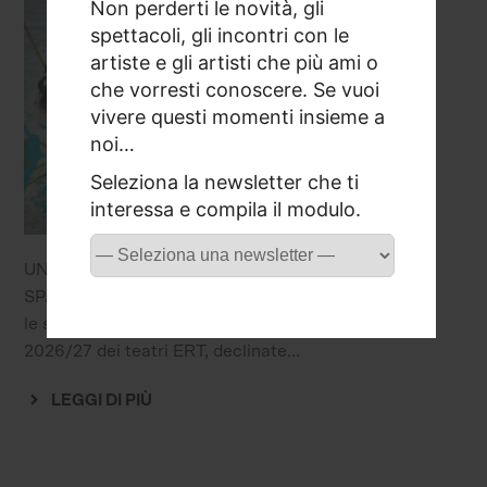
Non perderti le novità, gli
spettacoli, gli incontri con le
artiste e gli artisti che più ami o
che vorresti conoscere. Se vuoi
vivere questi momenti insieme a
noi…
Seleziona la newsletter che ti
interessa e compila il modulo.
UN DIALOGO TRA SEGNO GRAFICO E
SPAZIO TEATRALE Stefano Ricci firma con
le sue opere l’universo visivo della Stagione
2026/27 dei teatri ERT, declinate...
LEGGI DI PIÙ