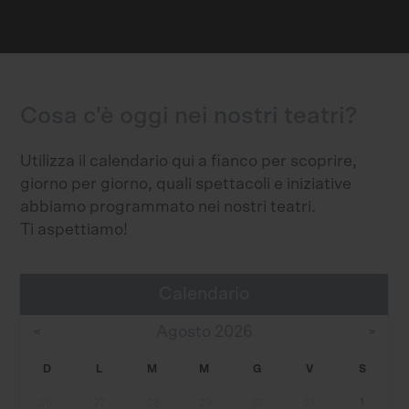
Cosa c'è oggi nei nostri teatri?
Utilizza il calendario qui a fianco per scoprire,
giorno per giorno, quali spettacoli e iniziative
abbiamo programmato nei nostri teatri.
Ti aspettiamo!
Agosto 2026
D
L
M
M
G
V
S
26
27
28
29
30
31
1