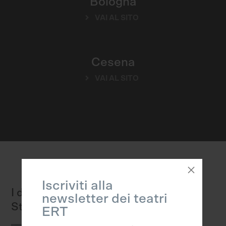
Bologna
VAI AL SITO
Cesena
VAI AL SITO
Iscriviti alla
I disegni di Stefano Ricci per la
newsletter dei teatri
Stagione Opera aperta
ERT