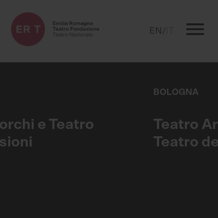
menu
EN
/
IT
BOLOGNA
Teatro Arena del Sole e
Teatro delle Moline