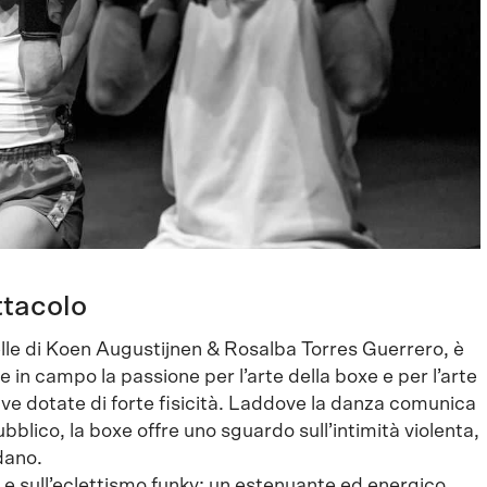
ttacolo
lle di Koen Augustijnen & Rosalba Torres Guerrero, è
 in campo la passione per l’arte della boxe e per l’arte
e dotate di forte fisicità. Laddove la danza comunica
blico, la boxe offre uno sguardo sull’intimità violenta,
idano.
io e sull’eclettismo funky; un estenuante ed energico