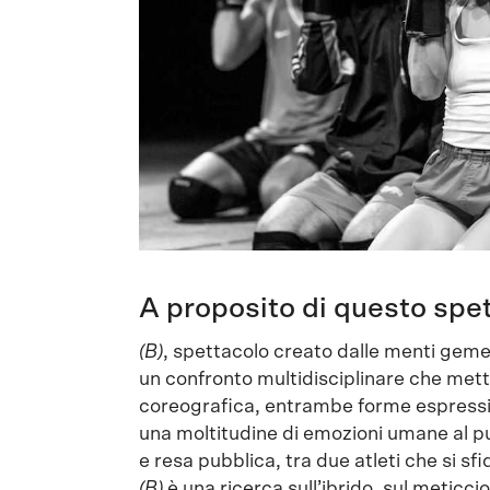
A proposito di questo spe
(B)
, spettacolo creato dalle menti geme
un confronto multidisciplinare che mette
coreografica, entrambe forme espressiv
una moltitudine di emozioni umane al pub
e resa pubblica, tra due atleti che si sf
(B)
è una ricerca sull’ibrido, sul meticc