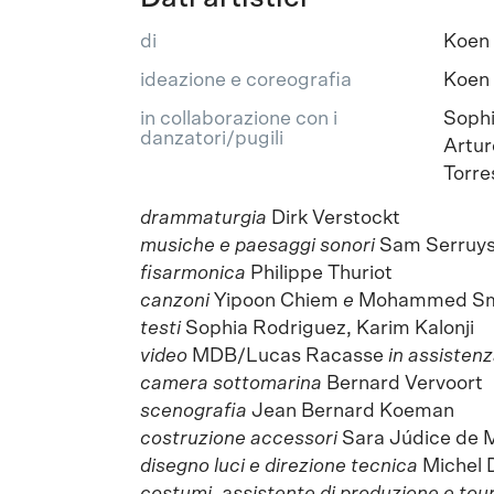
di
Koen 
ideazione e coreografia
Koen 
in collaborazione con i
Sophi
danzatori/pugili
Artur
Torre
drammaturgia
Dirk Verstockt
musiche e paesaggi sonori
Sam Serruy
fisarmonica
Philippe Thuriot
canzoni
Yipoon Chiem
e
Mohammed S
testi
Sophia Rodriguez, Karim Kalonji
video
MDB/Lucas Racasse
in assisten
camera sottomarina
Bernard Vervoort
scenografia
Jean Bernard Koeman
costruzione accessori
Sara Júdice de 
disegno luci e direzione tecnica
Michel 