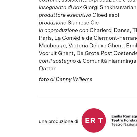
costumi
,
assistente di produzione e to
insegnante di box
Giorgi Shakhsuvarian
produttore esecutivo
Gloed asbl
produzione
Siamese Cie
in coproduzione con
Charleroi Danse, Th
Paris, La Comédie de Clermont-Ferran
Maubeuge, Victoria Deluxe Ghent, Emi
Vooruit Ghent, De Grote Post Oostend
con il sostegno di
Comunità Fiamminga, 
Qattan
foto di Danny Willems
una produzione di