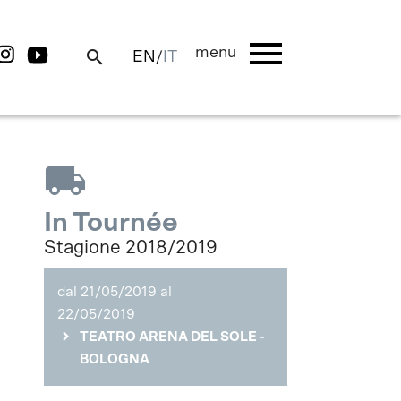
menu
menu
search
EN
/
IT
local_shipping
In Tournée
Stagione 2018/2019
dal 21/05/2019 al
22/05/2019
TEATRO ARENA DEL SOLE -
BOLOGNA