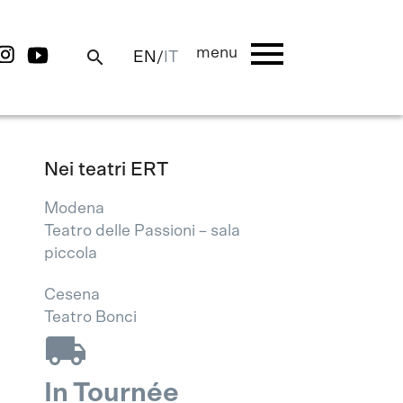
menu
menu
search
EN
/
IT
Nei teatri ERT
Modena
Teatro delle Passioni – sala
piccola
Cesena
Teatro Bonci
local_shipping
In Tournée