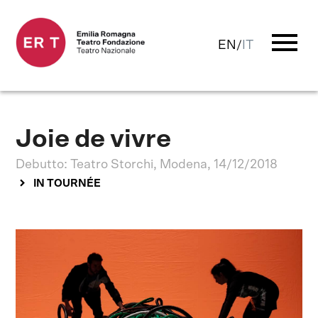
menu
EN
/
IT
Joie de vivre
Debutto: Teatro Storchi, Modena, 14/12/2018
IN TOURNÉE