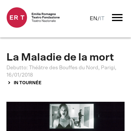
menu
EN
/
IT
La Maladie de la mort
Debutto: Théâtre des Bouffes du Nord, Parigi,
16/01/2018
IN TOURNÉE