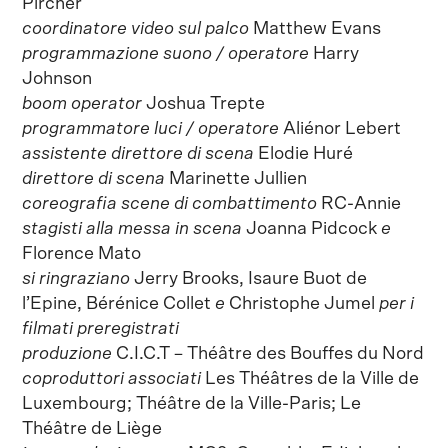
Pircher
coordinatore video sul palco
Matthew Evans
programmazione suono / operatore
Harry
Johnson
boom operator
Joshua Trepte
programmatore luci / operatore
Aliénor Lebert
assistente direttore di scena
Elodie Huré
direttore di scena
Marinette Jullien
coreografia scene di combattimento
RC-Annie
stagisti alla messa in scena
Joanna Pidcock
e
Florence Mato
si ringraziano
Jerry Brooks, Isaure Buot de
l’Epine, Bérénice Collet
e
Christophe Jumel
per i
filmati preregistrati
produzione
C.I.C.T – Théâtre des Bouffes du Nord
coproduttori associati
Les Théâtres de la Ville de
Luxembourg; Théâtre de la Ville-Paris; Le
Théâtre de Liège