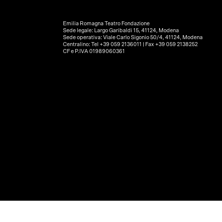
Emilia Romagna Teatro Fondazione
Sede legale: Largo Garibaldi 15, 41124, Modena
Sede operativa: Viale Carlo Sigonio 50/4, 41124, Modena
Centralino: Tel +39 059 2136011 | Fax +39 059 2138252
CF e P.IVA 01989060361