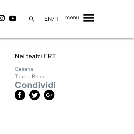
menu
menu
search
EN
/
IT
Nei teatri ERT
Cesena
Teatro Bonci
Condividi