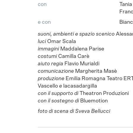
con
Tania
Franc
e con
Bianc
suoni, ambienti e spazio scenico
Alessa
luci
Omar Scala
immagini
Maddalena Parise
costumi
Camilla Carè
aiuto regia
Flavio Murialdi
comunicazione
Margherita Masè
produzione
Emilia Romagna Teatro ERT /
Vascello
e
lacasadargilla
con il supporto di
Theatron Produzioni
con
il sostegno di
Bluemotion
foto di scena di
Sveva Bellucci