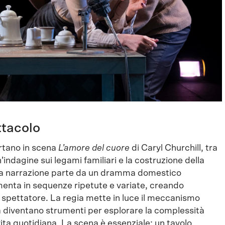
ttacolo
ortano in scena
L’amore del cuore
di Caryl Churchill, tra
ndagine sui legami familiari e la costruzione della
 La narrazione parte da un dramma domestico
enta in sequenze ripetute e variate, creando
spettatore. La regia mette in luce il meccanismo
a diventano strumenti per esplorare la complessità
vita quotidiana. La scena è essenziale: un tavolo,