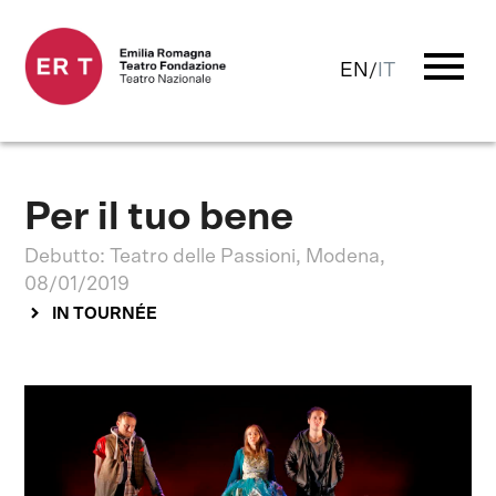
menu
EN
/
IT
Per il tuo bene
Debutto: Teatro delle Passioni, Modena,
08/01/2019
IN TOURNÉE