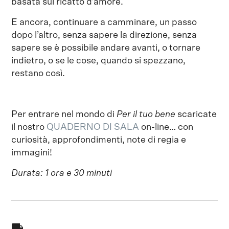
basata sul ricatto d’amore.
E ancora, continuare a camminare, un passo
dopo l’altro, senza sapere la direzione, senza
sapere se è possibile andare avanti, o tornare
indietro, o se le cose, quando si spezzano,
restano così.
Per entrare nel mondo di
Per il tuo bene
scaricate
il nostro
QUADERNO DI SALA
on-line… con
curiosità, approfondimenti, note di regia e
immagini!
Durata: 1 ora e 30 minuti
local_shipping