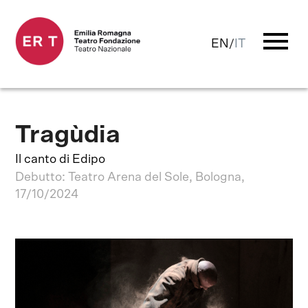
menu
EN
/
IT
Tragùdia
Il canto di Edipo
Debutto: Teatro Arena del Sole, Bologna,
17/10/2024