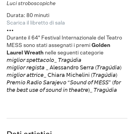
Luci stroboscopiche
Durata: 80 minuti
Scarica il libretto di sala
•••
Durante il 64° Festival Internazionale del Teatro
MESS sono stati assegnati i premi
Golden
Laurel Wreath
nelle seguenti categorie
𝘮𝘪𝘨𝘭𝘪𝘰𝘳 𝘴𝘱𝘦𝘵𝘵𝘢𝘤𝘰𝘭𝘰_ 𝘛𝘳𝘢𝘨𝘶̀𝘥𝘪𝘢
𝘮𝘪𝘨𝘭𝘪𝘰𝘳 𝘳𝘦𝘨𝘪𝘴𝘵𝘢 _ 𝖠𝗅𝖾𝗌𝗌𝖺𝗇𝖽𝗋𝗈 𝖲𝖾𝗋𝗋𝘢 (𝘛𝘳𝘢𝘨𝘶̀𝘥𝘪𝘢)
𝘮𝘪𝘨𝘭𝘪𝘰𝘳 𝘢𝘵𝘵𝘳𝘪𝘤𝘦_ 𝖢𝗁𝗂𝖺𝗋𝖺 𝖬𝗂𝖼𝗁𝖾𝗅𝗂𝗇𝗂 (𝘛𝘳𝘢𝘨𝘶̀𝘥𝘪𝘢)
𝘗𝘳𝘦𝘮𝘪𝘰 𝘙𝘢𝘥𝘪𝘰 𝘚𝘢𝘳𝘢𝘫𝘦𝘷𝘰 “𝘚𝘰𝘶𝘯𝘥 𝘰𝘧 𝘔𝘌𝘚𝘚” (𝘧𝘰𝘳
𝘵𝘩𝘦 𝘣𝘦𝘴𝘵 𝘶𝘴𝘦 𝘰𝘧 𝘴𝘰𝘶𝘯𝘥 𝘪𝘯 𝘵𝘩𝘦𝘢𝘵𝘳𝘦)_ 𝘛𝘳𝘢𝘨𝘶̀𝘥𝘪𝘢