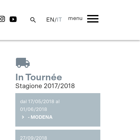
menu
menu
search
EN
/
IT
local_shipping
In Tournée
Stagione 2017/2018
dal 17/05/2018 al
01/06/2018
- MODENA
27/09/2018