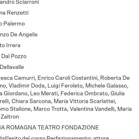
andro Sciarroni
ina Renzetti
o Palermo
nzo De Angelis
to Irrera
 Dal Pozzo
Dellavalle
esca Camurri, Enrico Caroli Costantini, Roberta De
no, Vladimir Doda, Luigi Feroleto, Michele Galasso,
a Giordano, Leo Merati, Federica Ombrato, Giulia
elli, Chiara Sarcona, Maria Vittoria Scarlattei,
mo Stallone, Marco Trotta, Valentina Vandelli, Maria
 Zaltron
IA ROMAGNA TEATRO FONDAZIONE
dall’esito del corso Perfezionamento: attore