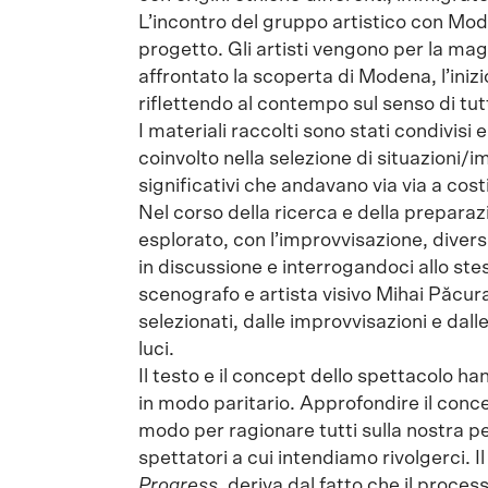
L’incontro del gruppo artistico con Moden
progetto. Gli artisti vengono per la ma
affrontato la scoperta di Modena, l’inizio
riflettendo al contempo sul senso di tu
I materiali raccolti sono stati condivisi 
coinvolto nella selezione di situazioni/i
significativi che andavano via via a cost
Nel corso della ricerca e della prepara
esplorato, con l’improvvisazione, diver
in discussione e interrogandoci allo ste
scenografo e artista visivo Mihai Păcur
selezionati, dalle improvvisazioni e dal
luci.
Il testo e il concept dello spettacolo ha
in modo paritario. Approfondire il concett
modo per ragionare tutti sulla nostra per
spettatori a cui intendiamo rivolgerci. I
Progress
, deriva dal fatto che il process