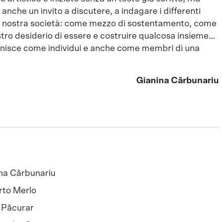
 anche un invito a discutere, a indagare i differenti
lla nostra società: come mezzo di sostentamento, come
stro desiderio di essere e costruire qualcosa insieme…
efinisce come individui e anche come membri di una
Gianina Cărbunariu
na Cărbunariu
to Merlo
 Păcurar