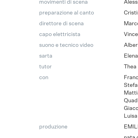
movimenti di scena
Aless
preparazione al canto
Crist
direttore di scena
Marc
capo elettricista
Vince
suono e tecnico video
Alber
sarta
Elena
tutor
Thea 
con
Franc
Stefa
Matti
Quadr
Giaco
Luisa
produzione
EMIL
nata 