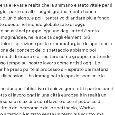
a e le varie realtà che la animano è stato vitale per il
ggior parte da altri luoghi: gradualmente hanno
 di un dialogo, e poi il tentativo di andare più a fondo,
tto questo nel mondo globalizzato di oggi.
e discussi nel gruppo: ognuno degli attori è stato
mmagini/idee, nella scelta degli elementi più
ituire l’ispirazione per la drammaturgia e lo spettacolo.
zione del concept dello spettacolo abbiamo poi
si modi di creare e di recitare come gruppo, mettendo
sso tempo sul nostro lavoro come artisti oggi. Lo
ar ha preso parte al processo e – ispirato dai materiali
le discussioni – ha immaginato lo spazio scenico e le
nno dunque l’obiettivo di coinvolgere tutti i partecipanti
o di lavoro oggi in una città europea è in realtà un
sonale relazione con il lavoro e con il pubblico di
l titolo del percorso e dello spettacolo,
Work in
o artistico è iniziato senza un testo già scritto, ma