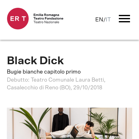
menu
EN
/
IT
Black Dick
Bugie bianche capitolo primo
Debutto: Teatro Comunale Laura Betti,
Casalecchio di Reno (BO), 29/10/2018