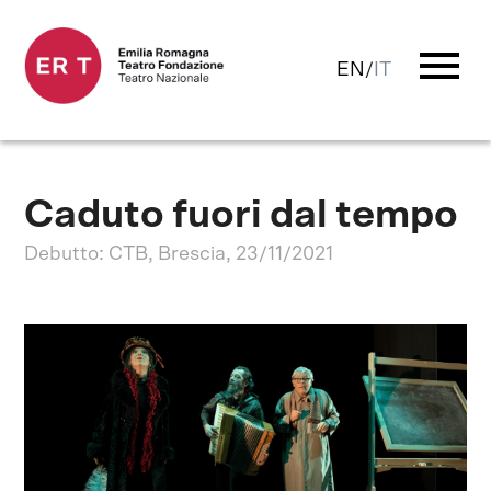
menu
EN
/
IT
Caduto fuori dal tempo
Debutto: CTB, Brescia, 23/11/2021