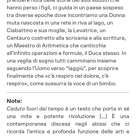
prendere nota delle storie dei suoi sudditi che
hanno perso i figli, ci guida in un paese sospeso
tra diverse epoche dove incontriamo una Donna
muta nascosta in una rete in riva al lago, un
Ciabattino e sua moglie, la Levatrice, un
Centauro costretto alla scrivania e alla scrittura,
un Maestro di Aritmetica che canticchia
all’infinito operazioni e formule, il Duca stesso. In
una veglia di sogno tutti camminano insieme
seguendo l’Uomo verso “laggiù”, per scoprire
finalmente che «c’è respiro nel dolore, c’è
respiro», come sussurra la voce di un bimbo.
Note:
Caduto fuori dal tempo
è un testo che porta in sé
una mite e potente rivoluzione […] È una
contemporanea discesa negli abissi che ci
ricorda l’antica e profonda funzione delle arti e