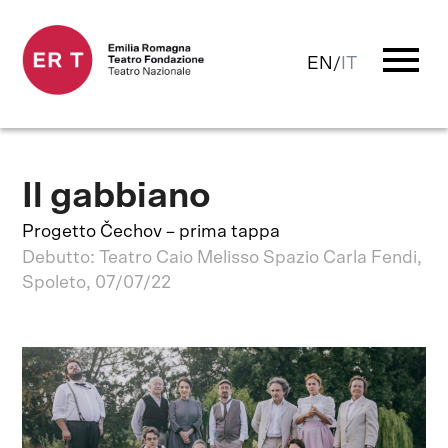
menu
EN
/
IT
Il gabbiano
Progetto Čechov – prima tappa
Debutto: Teatro Caio Melisso Spazio Carla Fendi,
Spoleto, 07/07/22