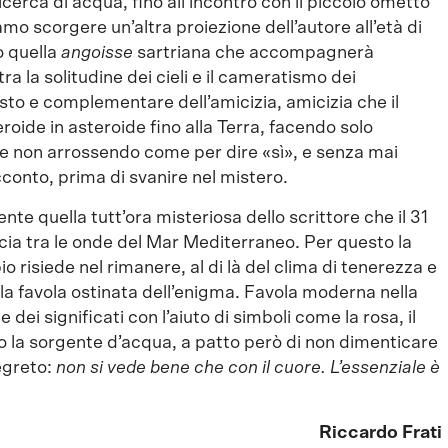
icerca di acqua, fino all’incontro con il piccolo ometto
iamo scorgere un’altra proiezione dell’autore all’età di
o quella
angoisse
sartriana che accompagnerà
 la solitudine dei cieli e il cameratismo dei
to e complementare dell’amicizia, amicizia che il
oide in asteroide fino alla Terra, facendo solo
e non arrossendo come per dire «sì», e senza mai
cconto, prima di svanire nel mistero.
quella tutt’ora misteriosa dello scrittore che il 31
ccia tra le onde del Mar Mediterraneo. Per questo la
 risiede nel rimanere, al di là del clima di tenerezza e
 la favola ostinata dell’enigma. Favola moderna nella
dei significati con l’aiuto di simboli come la rosa, il
e o la sorgente d’acqua, a patto però di non dimenticare
segreto:
non si vede bene che con il cuore. L’essenziale è
Riccardo Frati