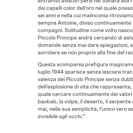
entrambi aviatori persi nel Sahara alla r
dai capelli color dell’oro nel quale poss
sei anni e nella cui malinconia ritroviam
sempre Antoine, diviso continuamente tra
compagni. Solitudine come volto nascos
Piccolo Principe andrà cercando di aster
domande senza mai dare spiegazioni, s
sorridere se non proprio alla fine del ra
Questa scomparsa prefigura magicamente 
luglio 1944 sparisce senza lasciare tra
valenza del
Piccolo Principe
senza dubbio
dell’esplosione di vita che rappresenta,
quale cercare continuamente dei valori e 
baobab, la volpe, il deserto, il serpent
mai, nella sua semplicità, l’unico vero 
invisibile agli occhi.”