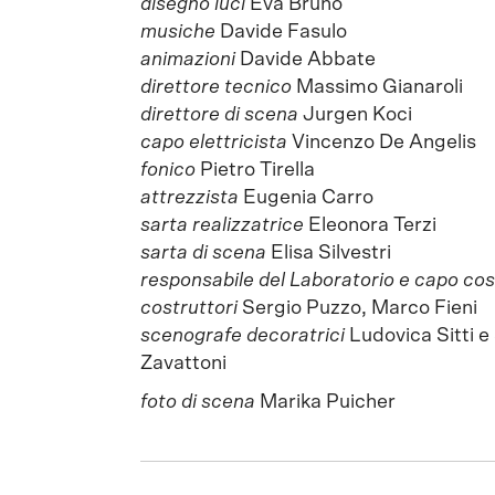
disegno luci
Eva Bruno
musiche
Davide Fasulo
animazioni
Davide Abbate
direttore tecnico
Massimo Gianaroli
direttore di scena
Jurgen Koci
capo elettricista
Vincenzo De Angelis
fonico
Pietro Tirella
attrezzista
Eugenia Carro
sarta realizzatrice
Eleonora Terzi
sarta di scena
Elisa Silvestri
responsabile del Laboratorio e capo cos
costruttori
Sergio Puzzo, Marco Fieni
scenografe decoratrici
Ludovica Sitti 
Zavattoni
foto di scena
Marika Puicher