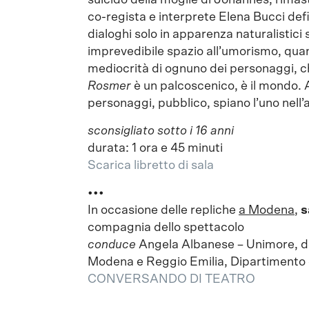
suicido della moglie di Johannes, rima
co-regista e interprete Elena Bucci def
dialoghi solo in apparenza naturalistici 
imprevedibile spazio all’umorismo, quan
mediocrità di ognuno dei personaggi, che
Rosmer
è un palcoscenico, è il mondo. Af
personaggi, pubblico, spiano l’uno nell’al
sconsigliato sotto i 16 anni
durata: 1 ora e 45 minuti
Scarica libretto di sala
•••
In occasione delle repliche
a Modena
,
s
compagnia dello spettacolo
conduce
Angela Albanese – Unimore, do
Modena e Reggio Emilia, Dipartimento di 
CONVERSANDO DI TEATRO