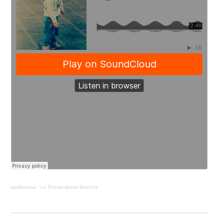
spallarossa
·
Le Pozzanghere Bianche