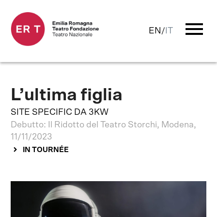
menu
EN
/
IT
L’ultima figlia
SITE SPECIFIC DA 3KW
Debutto: Il Ridotto del Teatro Storchi, Modena,
11/11/2023
IN TOURNÉE