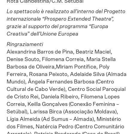
Rota Clandestina/C.M. Setúbal
Lo spettacolo è realizzato all’interno del Progetto
internazionale “Prospero Extended Theatre”,
grazie al supporto del programma “Europa
Creativa” dell’Unione Europea
Ringraziamenti
Alexandrina Barros de Pina, Beatriz Maciel,
Denise Souto, Filomena Correia, Maria Stella
Barbosa de Oliveira,Miriam Pontífice, Poly
Ferreira, Rosana Peixoto, Adelaide Silva (Almada
Mundo), Ângela Fernandes Barbosa (Centro
Cultural de Cabo Verde), Centro Social Paroquial
de Cristo Rei, Daniela Ribeiro, Filomena Lopes
Correia, Keilla Gonçalves (Conexão Feminina –
Setúbal), Larissa Birca (Associação Moldava),
Lígia Almeida (Ad Sumus – Almada), Ministério
dos Filmes, Natércia Pedro (Centro Comunitário