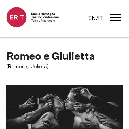
menu
EN
/
IT
Romeo e Giulietta
(Romeo și Julieta)