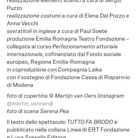
realizzazione elementi scenici a cura di
Sergio
Puzzo
realizzazione costumi a cura d
i Elena Dal Pozzo
e
Anna Vecchi
sovratitoli in inglese a cura di
Paul Soete
produzione
Emilia Romagna Teatro Fondazione –
collegata al corso
Perfezionamento attoriale
internazionale
, cofinanziato dal Fondo sociale
europeo, Regione Emilia-Romagna
in coproduzione con
Compagnia Laika
con il sostegno di
Fondazione Cassa di Risparmio
di Modena
foto di copertina © Martijn van Oers (instagram
@martin_vanners
)
foto di scena Serena Pea
Il testo dello spettacolo
TUTTO FA BRODO
è
pubblicato nella collana Linea di ERT Fondazione
e Luca Sossella Editore.