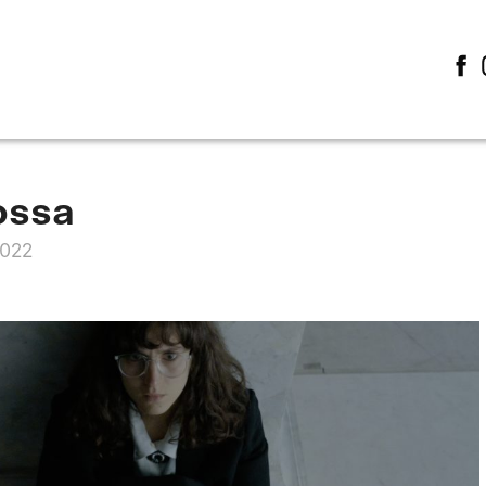
 ossa
2022