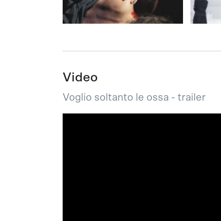
Video
Voglio soltanto le ossa - trailer