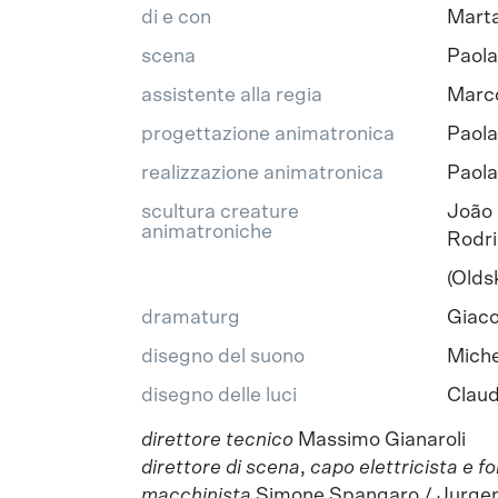
di e con
Marta
scena
Paola 
assistente alla regia
Marc
progettazione animatronica
Paola 
realizzazione animatronica
Paola
scultura creature
João
animatroniche
Rodri
(Olds
dramaturg
Giaco
disegno del suono
Miche
disegno delle luci
Claud
direttore tecnico
Massimo Gianaroli
direttore di scena
,
capo elettricista e f
macchinista
Simone Spangaro / Jurgen