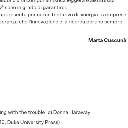
edono una componentistica leggera e allo stesso
s® sono in grado di garantirci.
appresenta per noi un tentativo di sinergia tra imprese
 speranza che l’innovazione e la ricerca portino sempre
Marta Cuscunà
ing with the trouble" di Donna Haraway
16, Duke University Press)