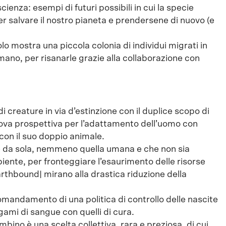
ienza: esempi di futuri possibili in cui la specie
r salvare il nostro pianeta e prendersene di nuovo (e
o mostra una piccola colonia di individui migrati in
ano, per risanarle grazie alla collaborazione con
di creature in via d’estinzione con il duplice scopo di
uova prospettiva per l’adattamento dell’uomo con
 con il suo doppio animale.
 da sola, nemmeno quella umana e che non sia
ente, per fronteggiare l’esaurimento delle risorse
arthbound| mirano alla drastica riduzione della
omandamento di una politica di controllo delle nascite
gami di sangue con quelli di cura.
mbino è una scelta collettiva, rara e preziosa, di cui