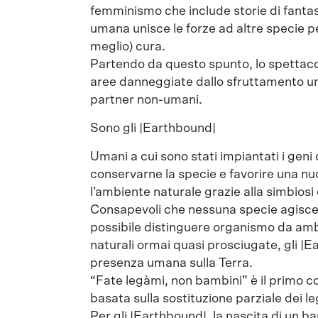
femminismo che include storie di fantasc
umana unisce le forze ad altre specie pe
meglio) cura.
Partendo da questo spunto, lo spettacol
aree danneggiate dallo sfruttamento um
partner non-umani.
Sono gli |Earthbound|
Umani a cui sono stati impiantati i geni 
conservarne la specie e favorire una n
l’ambiente naturale grazie alla simbiosi
Consapevoli che nessuna specie agisce
possibile distinguere organismo da ambi
naturali ormai quasi prosciugate, gli |E
presenza umana sulla Terra.
“Fate legàmi, non bambini” è il primo c
basata sulla sostituzione parziale dei le
Per gli |Earthbound|, la nascita di un ba