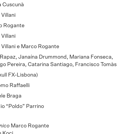
 Cuscunà
Villani
o Rogante
Villani
 Villani e Marco Rogante
 Rapaz, Janaína Drummond, Mariana Fonseca,
go Pereira, Catarina Santiago, Francisco Tomàs
kull FX-Lisbona)
mo Raffaelli
le Braga
io “Poldo” Parrino
onico
Marco Rogante
 Koci