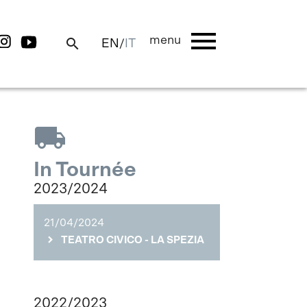
menu
menu
search
EN
/
IT
local_shipping
In Tournée
2023/2024
21/04/2024
TEATRO CIVICO - LA SPEZIA
2022/2023