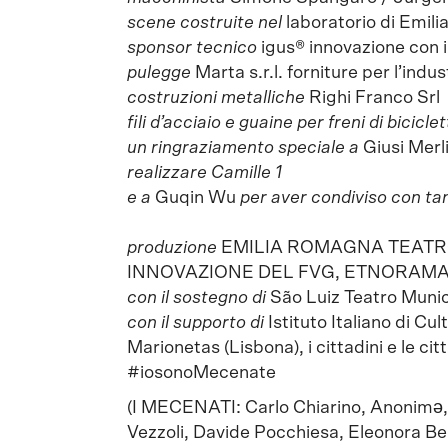
scene costruite nel
laboratorio di Emi
sponsor tecnico
igus® innovazione con i
pulegge
Marta s.r.l. forniture per l’indus
costruzioni metalliche
Righi Franco Srl
fili d’acciaio e guaine per freni di bicicle
un ringraziamento speciale a
Giusi Merl
realizzare Camille 1
e a
Guqin Wu
per aver condiviso con ta
produzione
EMILIA ROMAGNA TEATRO
INNOVAZIONE DEL FVG, ETNORAM
con il sostegno di
São Luiz Teatro Munic
con il supporto di
Istituto Italiano di C
Marionetas (Lisbona), i cittadini e le c
#iosonoMecenate
(I MECENATI: Carlo Chiarino, Anonimə, 
Vezzoli, Davide Pocchiesa, Eleonora Be