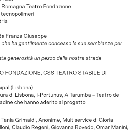
lia Romagna Teatro Fondazione
 tecnopolimeri
tria
tte
Franza Giuseppe
i
che ha gentilmente concesso le sue sembianze per
nta generosità un pezzo della nostra strada
 FONDAZIONE, CSS TEATRO STABILE DI
A
ipal (Lisbona)
ultura di Lisbona, i-Portunus, A Tarumba – Teatro de
ittadine che hanno aderito al progetto
Tania Grimaldi, Anonimə, Multiservice di Gloria
lloni, Claudio Regeni, Giovanna Rovedo, Omar Manini,