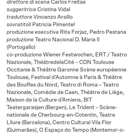
direttore di scena
Carlos Freitas
suggeritrice
Cristina Vidal
traduttore
Vincenzo Arsillo
sovratitoli
Patricia Pimentel
produzione esecutiva
Rita Forjaz, Pedro Pestana
produzione
Teatro Nacional D. Maria II
(Portogallo)
co-produzione
Wiener Festwochen, ERT / Teatro
Nazionale, ThéâtredelaCité – CDN Toulouse
Occitanie & Théâtre Garonne Scène européenne
Toulouse, Festival d’Automne à Paris & Théâtre
des Bouffes du Nord, Teatro di Roma – Teatro
Nazionale, Comédie de Caen, Théâtre de Liège,
Maison de la Culture d’Amiens, BIT
Teatergarasjen (Bergen), Le Trident – Scène-
nationale de Cherbourg-en-Cotentin, Teatre
Lliure (Barcelona), Centro Cultural Vila Flor
(Guimarães), O Espaço do Tempo (Montemor-o-