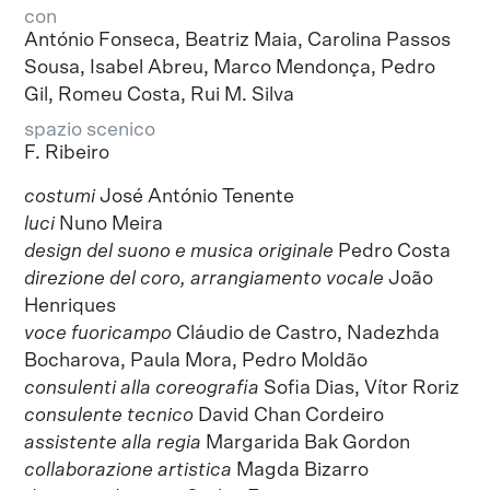
con
António Fonseca, Beatriz Maia, Carolina Passos
Sousa, Isabel Abreu, Marco Mendonça, Pedro
Gil, Romeu Costa, Rui M. Silva
spazio scenico
F. Ribeiro
costumi
José António Tenente
luci
Nuno Meira
design del suono e musica originale
Pedro Costa
direzione del coro, arrangiamento vocale
João
Henriques
voce fuoricampo
Cláudio de Castro, Nadezhda
Bocharova, Paula Mora, Pedro Moldão
consulenti alla coreografia
Sofia Dias, Vítor Roriz
consulente tecnico
David Chan Cordeiro
assistente alla regia
Margarida Bak Gordon
collaborazione artistica
Magda Bizarro