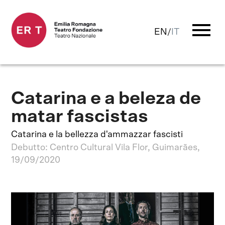
menu
EN
/
IT
Catarina e a beleza de
matar fascistas
Catarina e la bellezza d'ammazzar fascisti
Debutto: Centro Cultural Vila Flor, Guimarães,
19/09/2020