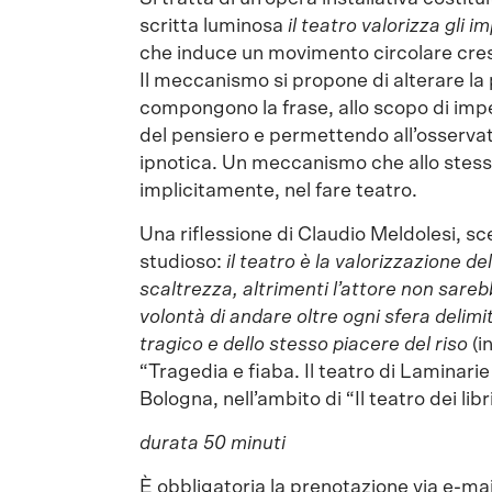
scritta luminosa
il teatro valorizza gli i
che induce un movimento circolare cresce
Il meccanismo si propone di alterare la 
compongono la frase, allo scopo di impe
del pensiero e permettendo all’osservat
ipnotica. Un meccanismo che allo stess
implicitamente, nel fare teatro.
Una riflessione di Claudio Meldolesi, sc
studioso:
il teatro è la valorizzazione de
scaltrezza, altrimenti l’attore non sareb
volontà di andare oltre ogni sfera delimi
tragico e dello stesso piacere del riso
(i
“Tragedia e fiaba. Il teatro di Laminari
Bologna, nell’ambito di “Il teatro dei lib
durata 50 minuti
È obbligatoria la prenotazione via e-mail