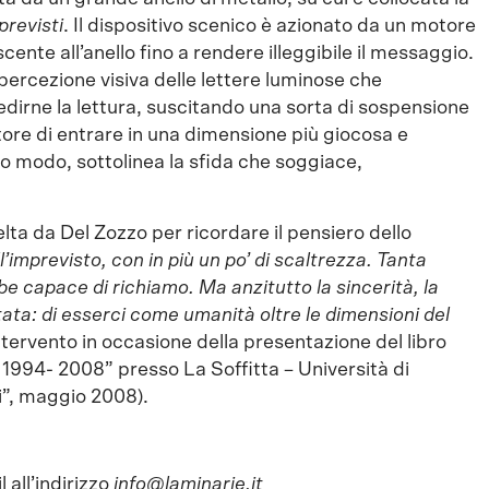
mprevisti
. Il dispositivo scenico è azionato da un motore
nte all’anello fino a rendere illeggibile il messaggio.
percezione visiva delle lettere luminose che
dirne la lettura, suscitando una sorta di sospensione
ore di entrare in una dimensione più giocosa e
o modo, sottolinea la sfida che soggiace,
elta da Del Zozzo per ricordare il pensiero dello
ll’imprevisto, con in più un po’ di scaltrezza. Tanta
be capace di richiamo. Ma anzitutto la sincerità, la
tata: di esserci come umanità oltre le dimensioni del
ntervento in occasione della presentazione del libro
e 1994- 2008” presso La Soffitta – Università di
ri”, maggio 2008).
 all’indirizzo
info@laminarie.it