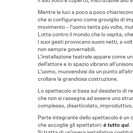
Il suo volto è coperto, inscrutabile allo
Mentre le luci a poco a poco chiariscono
che si configurano come groviglio di i
movimento – l’uomo tenta più volte, inuti
Lotta contro il mondo che lo ospita, che 
I suoi gesti provocano suoni netti, a vo
non sempre governabili.
L’installazione teatrale appare come un 
dell’attore e lo spazio vibrano all’unison
L’uomo, muovendosi da un punto all’altro 
crollare la grandiosa costruzione.
Lo spettacolo si basa sul desiderio di re
che non si rassegna ad essere uno stru
complesso, disarticolato, improduttivo.
Parte integrante dello spettacolo è un 
che accoglie gli spettatori:
è tutto qui
.
Si tratta di un’opera installativa costitu