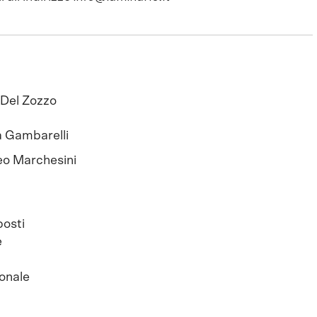
Del Zozzo
 Gambarelli
o Marchesini
posti
e
ionale