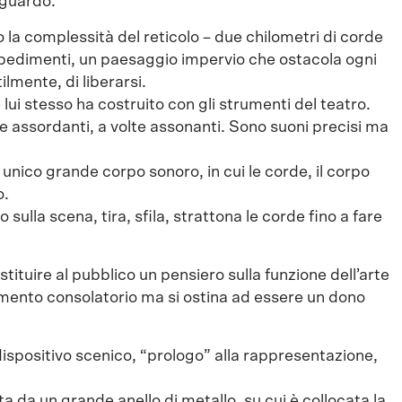
 sguardo.
 la complessità del reticolo – due chilometri di corde
mpedimenti, un paesaggio impervio che ostacola ogni
lmente, di liberarsi.
lui stesso ha costruito con gli strumenti del teatro.
lte assordanti, a volte assonanti. Sono suoni precisi ma
unico grande corpo sonoro, in cui le corde, il corpo
o.
sulla scena, tira, sfila, strattona le corde fino a fare
stituire al pubblico un pensiero sulla funzione dell’arte
mento consolatorio ma si ostina ad essere un dono
dispositivo scenico, “prologo” alla rappresentazione,
ita da un grande anello di metallo, su cui è collocata la